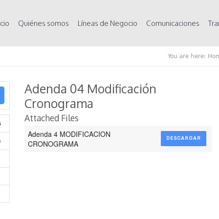
icio
Quiénes somos
Líneas de Negocio
Comunicaciones
Tra
You are here:
Ho
Adenda 04 Modificación
Cronograma
Attached Files
6
Adenda 4 MODIFICACION
DESCARGAR
B
CRONOGRAMA
1
1
1