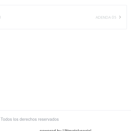
3
ADENDA 05
 Todos los derechos reservados
powered by Ultimatelysocial