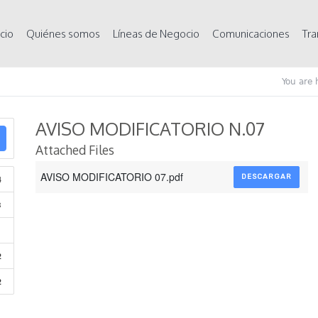
icio
Quiénes somos
Líneas de Negocio
Comunicaciones
Tra
You are 
AVISO MODIFICATORIO N.07
Attached Files
AVISO MODIFICATORIO 07.pdf
DESCARGAR
4
B
1
2
2